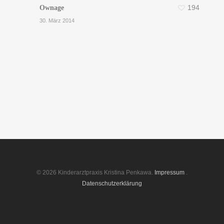
Ownage
194
30. März 2014
© 2026 Kinderarztpraxis Kristina Penkawa.
Impressum
.
Datenschutzerklärung